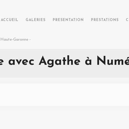
ACCUEIL
GALERIES
PRESENTATION
PRESTATIONS
C
-
Haute-Garonne -
e avec Agathe à Numé